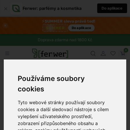
×
Ferwer: parfémy a kosmetika
Do aplikace
⚡
SUMMER sleva právě teď!
×
SUMMER
Do aplikace
Doprava zdarma nad 1800 Kč
0
Používáme soubory
cookies
Tyto webové stránky používají soubory
cookies a další sledovací nástroje s cílem
vylepšení uživatelského prostředí,
›
zobrazení přizpůsobeného obsahu a