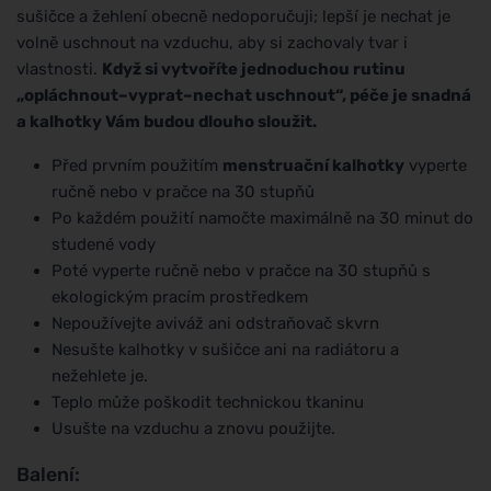
sušičce a žehlení obecně nedoporučuji; lepší je nechat je
volně uschnout na vzduchu, aby si zachovaly tvar i
vlastnosti.
Když si vytvoříte jednoduchou rutinu
„opláchnout–vyprat–nechat uschnout“, péče je snadná
a kalhotky Vám budou dlouho sloužit.
Před prvním použitím
menstruační kalhotky
vyperte
ručně nebo v pračce na 30 stupňů
Po každém použití namočte maximálně na 30 minut do
studené vody
Poté vyperte ručně nebo v pračce na 30 stupňů s
ekologickým pracím prostředkem
Nepoužívejte aviváž ani odstraňovač skvrn
Nesušte kalhotky v sušičce ani na radiátoru a
nežehlete je.
Teplo může poškodit technickou tkaninu
Usušte na vzduchu a znovu použijte.
Balení: