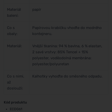
Materiál
papír
balení:
Co s
Papírovou krabičku vhoďte do modrého
obaly:
kontejneru.
Materiál:
Vnější tkanina: 94 % bavlna, 6 % elastan,
2 savé vrstvy: 85% Tencel + 15%
polyester, voděodolná membrána:
polyester/polyuretan
Co s nimi,
Kalhotky vyhoďte do směsného odpadu.
až
doslouží:
Kód produktu
ECD061