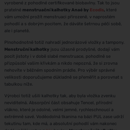
vyrobené z pohodlné certifikované biobavlny. Tak to jsou
pratelné
menstruační kalhotky Anaé by
Ecodis
,
které
vám umožní prožít menstruaci přirozeně, v naprostém
pohodlí a s dobrým pocitem, že dáváte šetrnou péči sobě,
ale i planetě.
Plnohodnotně totiž nahradí jednorázové vložky a tampony.
Menstruční kalhotky
jsou úžasně prodyšné, dodají vám
pocit jistoty i v době slabé menstruace, pohodlně se
přizpůsobí vašim křivkám a nikdo nepozná, že si zrovna
nehovíte v běžném spodním prádle. Pro výběr správné
velikosti doporučujeme důkladně se přeměřit a porovnat s
tabulkou níže.
Výrobci totiž ušili kalhotky tak, aby byla vložka zvenku
neviditelná. Absorpční část obsahuje Tencel, přírodní
vlákno, které je odolné, velmi jemné, rychleschnoucí a
extrémně savé. Voděodolná tkanina na bázi PUL zase udrží
tekutinu tam, kde má, a absolutní pohodlí vám nakonec