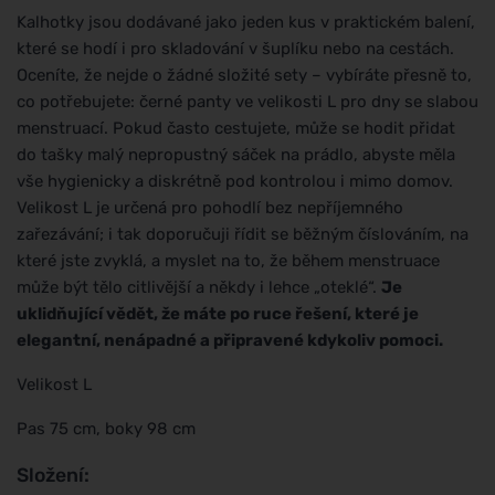
Kalhotky jsou dodávané jako jeden kus v praktickém balení,
které se hodí i pro skladování v šuplíku nebo na cestách.
Oceníte, že nejde o žádné složité sety – vybíráte přesně to,
co potřebujete: černé panty ve velikosti L pro dny se slabou
menstruací. Pokud často cestujete, může se hodit přidat
do tašky malý nepropustný sáček na prádlo, abyste měla
vše hygienicky a diskrétně pod kontrolou i mimo domov.
Velikost L je určená pro pohodlí bez nepříjemného
zařezávání; i tak doporučuji řídit se běžným číslováním, na
které jste zvyklá, a myslet na to, že během menstruace
může být tělo citlivější a někdy i lehce „oteklé“.
Je
uklidňující vědět, že máte po ruce řešení, které je
elegantní, nenápadné a připravené kdykoliv pomoci.
Velikost L
Pas 75 cm, boky 98 cm
Složení: