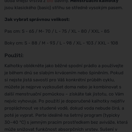
dodá vnější vrstva z
bio
bavlny.
Menstruační kalhotky
jsou klasického (basic) střihu se středně vysokým pasem.
Jak vybrat správnou velikost:
Pas cm: S - 65 / M- 70 / L - 75 / XL - 80 / XXL - 85
Boky cm: S - 88 / M - 93 / L - 98 / XL - 103 / XXL - 108
Použití:
Kalhotky oblékněte jako běžné spodní prádlo a používejte
je během dnů se slabým krvácením nebo špiněním. Pokud
si nejste jistá savostí pro Váš konkrétní průběh cyklu,
můžete je nejprve vyzkoušet doma nebo je kombinovat s
další menstruační pomůckou – získáte tak jistotu, co Vám
nejvíc vyhovuje. Po použití je doporučené kalhotky nejdřív
propláchnout ve studené vodě, dokud voda nebude čirá, a
poté je vyprat. Perte ideálně na šetrný program (typicky
30–40 °C) s jemným pracím prostředkem bez aviváže, která
může snižovat funkčnost absorpčních vrstev. Sušení v