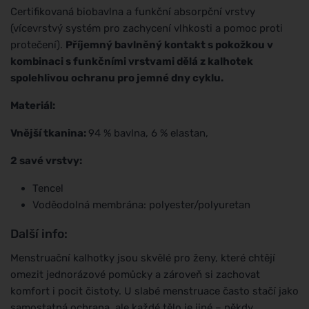
Certifikovaná biobavlna a funkční absorpční vrstvy
(vícevrstvý systém pro zachycení vlhkosti a pomoc proti
protečení).
Příjemný bavlněný kontakt s pokožkou v
kombinaci s funkčními vrstvami dělá z kalhotek
spolehlivou ochranu pro jemné dny cyklu.
Materiál:
Vnější tkanina:
94 % bavlna, 6 % elastan,
2 savé vrstvy:
Tencel
Voděodolná membrána: polyester/polyuretan
Další info:
Menstruační kalhotky jsou skvělé pro ženy, které chtějí
omezit jednorázové pomůcky a zároveň si zachovat
komfort i pocit čistoty. U slabé menstruace často stačí jako
samostatná ochrana, ale každé tělo je jiné – někdy