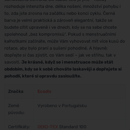
rozhoduje intenzita dne, délka nošení, množství pohybu i
to, zda jste zrovna na začátku nebo konci cyklu. Černá
barva je velmi praktická a zároveň elegantní, takže se
budete cítit upraveně i ve dnech, kdy se na sebe chcete
spolehnout „bez kompromisů“. Pokud s menstruačními
kalhotkami začínáte, může Vám vyhovovat mít více kusů do
rotace, aby bylo praní a sušení pohodlné. A hlavně:
dopřejte si čas zjistit, co Vám sedí – jak ve střihu, tak v
savosti.
Je krásné, když se i menstruace může stát
obdobím, kdy se k sobě chováte laskavěji a dopřejete si
pohodlí, které si opravdu zasloužíte.
Značka
Ecodis
Země
Vyrobeno v Portugalsku
původu:
Certifikáty:
OEKO-TEX
Standard 100