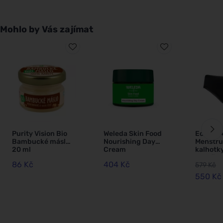
Mohlo by Vás zajímat
Purity Vision Bio
Weleda Skin Food
Ecodis 
Bambucké máslo
Nourishing Day
Menstru
20 ml
Cream
kalhotk
na střed
86 Kč
404 Kč
579 Kč
menstru
černé L 
550 Kč
certifik
biobavl