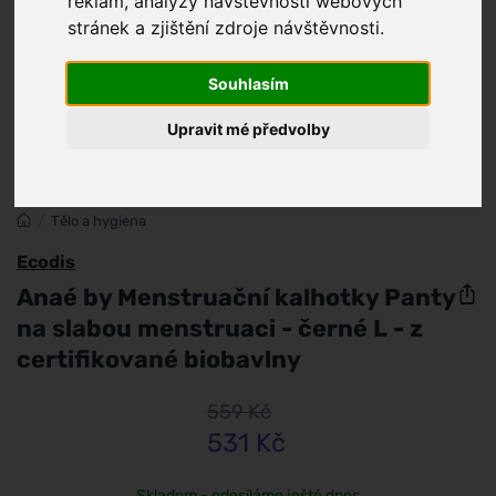
reklam, analýzy návštěvnosti webových
stránek a zjištění zdroje návštěvnosti.
Souhlasím
Upravit mé předvolby
/
Tělo a hygiena
Ecodis
Anaé by Menstruační kalhotky Panty
na slabou menstruaci - černé L - z
certifikované biobavlny
559 Kč
531 Kč
Skladem - odesíláme ještě dnes