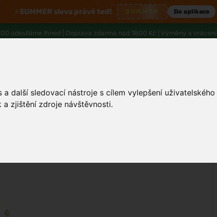
⚡
SUMMER sleva právě teď!
SUMMER
Do aplikace
00 odesíláme ihned |
Doprava zdarma nad 1800 Kč
| Výměny a vrácení
a další sledovací nástroje s cílem vylepšení uživatelskéh
a zjištění zdroje návštěvnosti.
Pleť
Tělo a hygiena
Děti
Muži