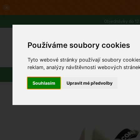
×
Objednávky do 12:
Používáme soubory cookies
Tyto webové stránky používají soubory cookies 
Slevy až -80%
Blog
Lexikon
reklam, analýzy návštěvnosti webových stránek 
Parfémy
Líčení
Vlasy
Souhlasím
Upravit mé předvolby