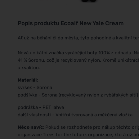
Popis produktu
Ecoalf New Yale Cream
Ať už na běhání či do města, tyto pohodlné a kvalitní t
Nová unikátní značka vyrábějící boty 100% z odpadu. Na
41 % Soronu, což je recyklovaný nylon. Kromě unikátních
a kvalitou.
Materiál:
svršek - Sorona
podšívka - Sorona (recyklovaný nylon z rybářských sítí
podrážka - PET lahve
další vlastnosti - Vnitřní tvarovaná a měkčená vložka
Něco navíc:
Pokud se rozhodnete pro nákup těchto orig
organizace Trees for the future, organizace, která už 