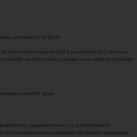
enisky vám poslouží na 100 %
 těchto teniskách najdete z 59 % recyklované PET lahve a ze
 materiálů vás tyto tenisky překvapí i svou lehkostí, pohodlím
) a Recyklované PET lahve
inálních bot, zasadíme strom, a to prostřednictvím
přes 27 let pomáhá znovu zalesňovat naši planetu a podporuje