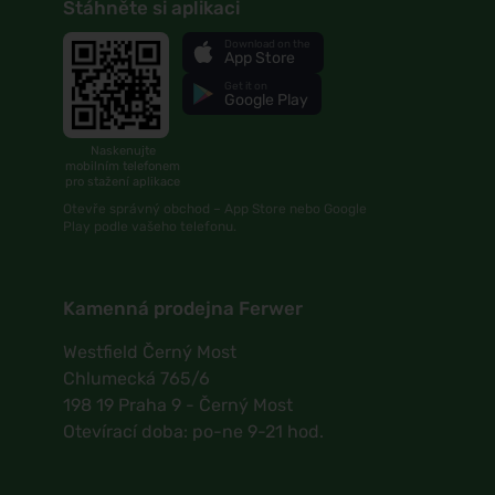
Stáhněte si aplikaci
Download on the
App Store
Get it on
Google Play
Naskenujte
mobilním telefonem
pro stažení aplikace
Otevře správný obchod – App Store nebo Google
Play podle vašeho telefonu.
Kamenná prodejna Ferwer
Westfield Černý Most
Chlumecká 765/6
198 19 Praha 9 - Černý Most
Otevírací doba: po-ne 9-21 hod.