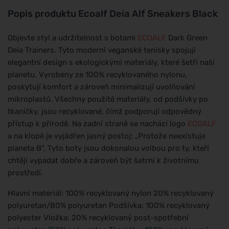
Popis produktu
Ecoalf Deia Alf Sneakers Black
Objevte styl a udržitelnost s botami
ECOALF
Dark Green
Deia Trainers. Tyto moderní veganské tenisky spojují
elegantní design s ekologickými materiály, které šetří naši
planetu. Vyrobeny ze 100% recyklovaného nylonu,
poskytují komfort a zároveň minimalizují uvolňování
mikroplastů. Všechny použité materiály, od podšívky po
tkaničky, jsou recyklované, čímž podporují odpovědný
přístup k přírodě. Na zadní straně se nachází logo
ECOALF
a na klopě je vyjádřen jasný postoj: „Protože neexistuje
planeta B“. Tyto boty jsou dokonalou volbou pro ty, kteří
chtějí vypadat dobře a zároveň být šetrní k životnímu
prostředí.
Hlavní materiál: 100% recyklovaný nylon 20% recyklovaný
polyuretan/80% polyuretan Podšívka: 100% recyklovaný
polyester Vložka: 20% recyklovaný post-spotřební