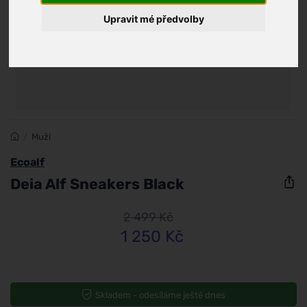
Upravit mé předvolby
/
Muži
Ecoalf
Deia Alf Sneakers Black
2 499 Kč
1 250 Kč
Skladem - odesíláme ještě dnes