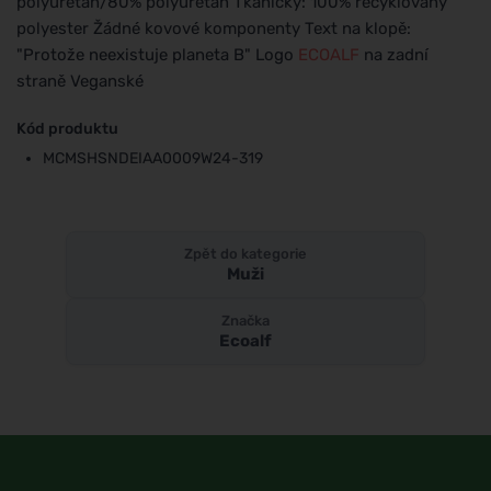
polyuretan/80% polyuretan Tkaničky: 100% recyklovaný
polyester Žádné kovové komponenty Text na klopě:
"Protože neexistuje planeta B" Logo
ECOALF
na zadní
straně Veganské
Kód produktu
MCMSHSNDEIAA0009W24-319
Zpět do kategorie
Muži
Značka
Ecoalf