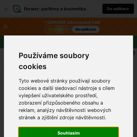
×
Ferwer: parfémy a kosmetika
Do aplikace
⚡
SUMMER sleva právě teď!
×
SUMMER
Do aplikace
Doprava zdarma nad 1800 Kč
Používáme soubory
0
cookies
Tyto webové stránky používají soubory
cookies a další sledovací nástroje s cílem
vylepšení uživatelského prostředí,
zobrazení přizpůsobeného obsahu a
reklam, analýzy návštěvnosti webových
stránek a zjištění zdroje návštěvnosti.
›
Souhlasím