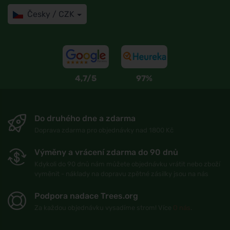
Česky / CZK
4,7/5
97%
Do druhého dne a zdarma
Doprava zdarma pro objednávky nad 1800 Kč
Výměny a vrácení zdarma do 90 dnů
Kdykoli do 90 dnů nám můžete objednávku vrátit nebo zboží
vyměnit - náklady na dopravu zpětné zásilky jsou na nás
Podpora nadace Trees.org
Za každou objednávku vysadíme strom! Více
O nás
.