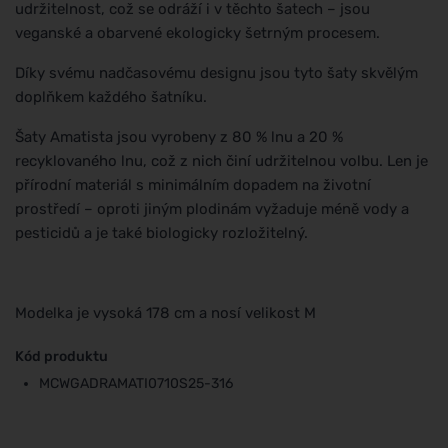
udržitelnost, což se odráží i v těchto šatech – jsou
veganské a obarvené ekologicky šetrným procesem.
Díky svému nadčasovému designu jsou tyto šaty skvělým
doplňkem každého šatníku.
Šaty Amatista jsou vyrobeny z 80 % lnu a 20 %
recyklovaného lnu, což z nich činí udržitelnou volbu. Len je
přírodní materiál s minimálním dopadem na životní
prostředí – oproti jiným plodinám vyžaduje méně vody a
pesticidů a je také biologicky rozložitelný.
Modelka je vysoká 178 cm a nosí velikost M
Kód produktu
MCWGADRAMATI0710S25-316