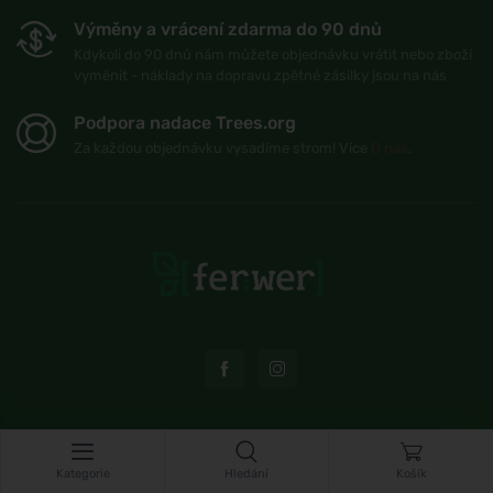
Výměny a vrácení zdarma do 90 dnů
Kdykoli do 90 dnů nám můžete objednávku vrátit nebo zboží
vyměnit - náklady na dopravu zpětné zásilky jsou na nás
Podpora nadace Trees.org
Za každou objednávku vysadíme strom! Více
O nás
.
© Topshelf s.r.o. Všechna práva vyhrazena.
Kategorie
Hledání
Košík