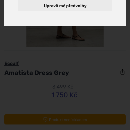
Upravit mé předvolby
Ecoalf
Amatista Dress Grey
3 499 Kč
1 750 Kč
Produkt není skladem