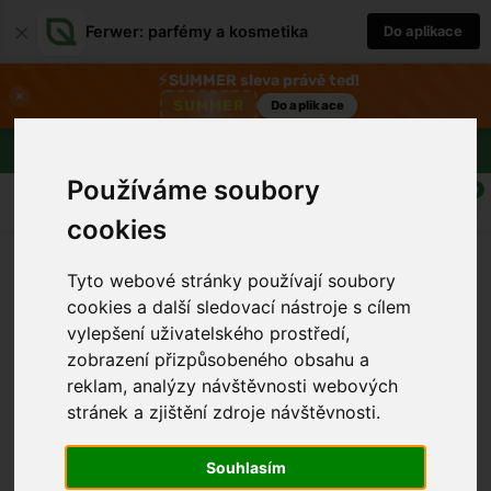
×
Ferwer: parfémy a kosmetika
Do aplikace
⚡
SUMMER sleva právě teď!
×
SUMMER
Do aplikace
Doprava zdarma nad 1800 Kč
Používáme soubory
0
cookies
Tyto webové stránky používají soubory
cookies a další sledovací nástroje s cílem
vylepšení uživatelského prostředí,
zobrazení přizpůsobeného obsahu a
reklam, analýzy návštěvnosti webových
stránek a zjištění zdroje návštěvnosti.
›
Souhlasím