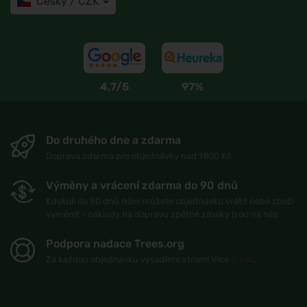
Česky / CZK
4,7/5
97%
Do druhého dne a zdarma
Doprava zdarma pro objednávky nad 1800 Kč
Výměny a vrácení zdarma do 90 dnů
Kdykoli do 90 dnů nám můžete objednávku vrátit nebo zboží
vyměnit - náklady na dopravu zpětné zásilky jsou na nás
Podpora nadace Trees.org
Za každou objednávku vysadíme strom! Více
O nás
.