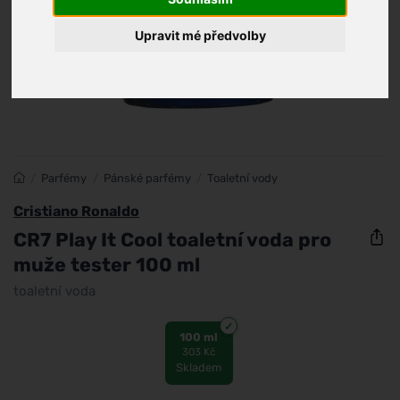
Upravit mé předvolby
/
Parfémy
/
Pánské parfémy
/
Toaletní vody
Cristiano Ronaldo
CR7 Play It Cool toaletní voda pro
muže tester 100 ml
toaletní voda
100 ml
303 Kč
Skladem