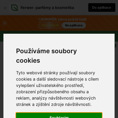
×
Ferwer: parfémy a kosmetika
Do aplikace
⚡
SUMMER sleva právě teď!
×
SUMMER
Do aplikace
Doprava zdarma nad 1800 Kč
0
Používáme soubory
cookies
Tyto webové stránky používají soubory
cookies a další sledovací nástroje s cílem
vylepšení uživatelského prostředí,
zobrazení přizpůsobeného obsahu a
reklam, analýzy návštěvnosti webových
stránek a zjištění zdroje návštěvnosti.
Souhlasím