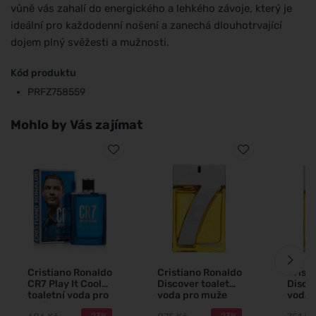
vůně vás zahalí do energického a lehkého závoje, který je
ideální pro každodenní nošení a zanechá dlouhotrvající
dojem plný svěžesti a mužnosti.
Kód produktu
PRFZ758559
Mohlo by Vás zajímat
Cristiano Ronaldo
Cristiano Ronaldo
Crist
CR7 Play It Cool
Discover toaletní
Discov
toaletní voda pro
voda pro muže
voda 
muže
-23%
-23%