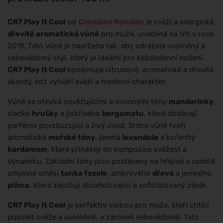
CR7 Play It Cool
od
Cristiano Ronaldo
je svěží a energická
dřevitě aromatická vůně
pro muže, uvedená na trh v roce
2019. Tato vůně je navržena tak, aby odrážela uvolněný a
sebevědomý styl, který je ideální pro každodenní nošení.
CR7 Play It Cool
kombinuje citrusové, aromatické a dřevité
akordy, což vytváří svěží a moderní charakter.
Vůně se otevírá osvěžujícími a ovocnými tóny
mandarinky
,
sladké
hrušky
a jiskřivého
bergamotu
, které dodávají
parfému povzbuzující a živý úvod. Srdce vůně tvoří
aromatické
mořské tóny
, jemná
levandule
a kořenitý
kardamom
, které přinášejí do kompozice svěžest a
dynamiku. Základní tóny jsou postaveny na hřejivé a zemitě
smyslné směsi
tonka fazole
, ambrového
dřeva
a jemného
pižma
, které zajišťují dlouhotrvající a sofistikovaný závěr.
CR7 Play It Cool
je perfektní volbou pro muže, kteří chtějí
působit svěže a uvolněně, a zároveň sebevědomě. Tato