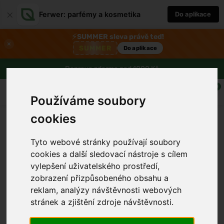
×
Ferwer: parfémy a kosmetika
Do aplikace
⚡
SUMMER sleva právě teď!
×
SUMMER
Do aplikace
Doprava zdarma nad 1800 Kč
0
Používáme soubory
cookies
Tyto webové stránky používají soubory
cookies a další sledovací nástroje s cílem
vylepšení uživatelského prostředí,
zobrazení přizpůsobeného obsahu a
reklam, analýzy návštěvnosti webových
stránek a zjištění zdroje návštěvnosti.