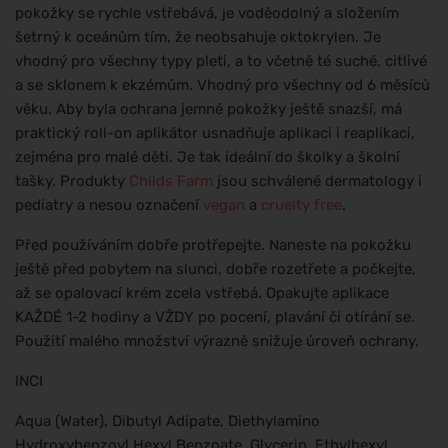
pokožky se rychle vstřebává, je voděodolný a složením
šetrný k oceánům tím, že neobsahuje oktokrylen. Je
vhodný pro všechny typy pleti, a to včetně té suché, citlivé
a se sklonem k ekzémům. Vhodný pro všechny od 6 měsíců
věku. Aby byla ochrana jemné pokožky ještě snazší, má
praktický roll-on aplikátor usnadňuje aplikaci i reaplikaci,
zejména pro malé děti. Je tak ideální do školky a školní
tašky. Produkty
Childs Farm
jsou schválené dermatology i
pediatry a nesou označení
vegan
a
cruelty free
.
Před používáním dobře protřepejte. Naneste na pokožku
ještě před pobytem na slunci, dobře rozetřete a počkejte,
až se opalovací krém zcela vstřebá. Opakujte aplikace
KAŽDÉ 1-2 hodiny a VŽDY po pocení, plavání či otírání se.
Použití malého množství výrazně snižuje úroveň ochrany.
INCI
Aqua (Water), Dibutyl Adipate, Diethylamino
Hydroxybenzoyl Hexyl Benzoate, Glycerin, Ethylhexyl