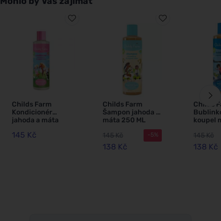
Mohlo by Vás zajímat
Childs Farm
Childs Farm
Childs 
Kondicionér
Šampon jahoda a
Bublink
jahoda a máta
máta 250 ML
koupel 
250 ml
250 ml
145 Kč
145 Kč
145 Kč
-5%
138 Kč
138 Kč