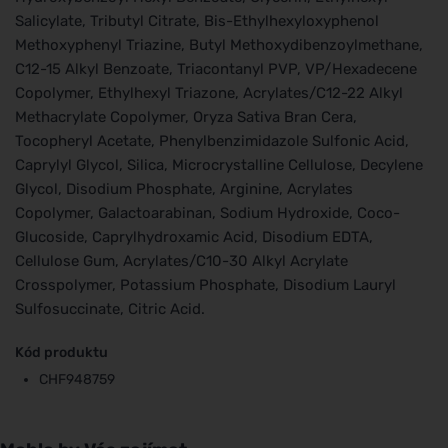
Salicylate, Tributyl Citrate, Bis-Ethylhexyloxyphenol
Methoxyphenyl Triazine, Butyl Methoxydibenzoylmethane,
C12-15 Alkyl Benzoate, Triacontanyl PVP, VP/Hexadecene
Copolymer, Ethylhexyl Triazone, Acrylates/C12-22 Alkyl
Methacrylate Copolymer, Oryza Sativa Bran Cera,
Tocopheryl Acetate, Phenylbenzimidazole Sulfonic Acid,
Caprylyl Glycol, Silica, Microcrystalline Cellulose, Decylene
Glycol, Disodium Phosphate, Arginine, Acrylates
Copolymer, Galactoarabinan, Sodium Hydroxide, Coco-
Glucoside, Caprylhydroxamic Acid, Disodium EDTA,
Cellulose Gum, Acrylates/C10-30 Alkyl Acrylate
Crosspolymer, Potassium Phosphate, Disodium Lauryl
Sulfosuccinate, Citric Acid.
Kód produktu
CHF948759