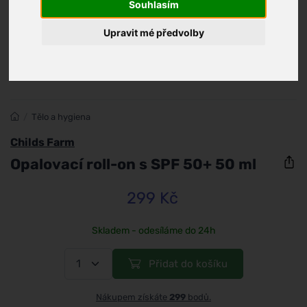
Souhlasím
Upravit mé předvolby
/
Tělo a hygiena
Childs Farm
Opalovací roll-on s SPF 50+ 50 ml
299 Kč
Skladem - odesíláme do 24h
Přidat do košíku
Nákupem získáte
299
bodů.