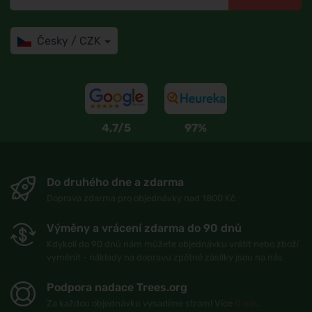
Česky / CZK
4,7/5
97%
Do druhého dne a zdarma
Doprava zdarma pro objednávky nad 1800 Kč
Výměny a vrácení zdarma do 90 dnů
Kdykoli do 90 dnů nám můžete objednávku vrátit nebo zboží
vyměnit - náklady na dopravu zpětné zásilky jsou na nás
Podpora nadace Trees.org
Za každou objednávku vysadíme strom! Více
O nás
.