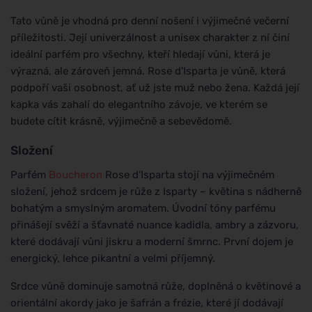
Tato vůně je vhodná pro denní nošení i výjimečné večerní
příležitosti. Její univerzálnost a unisex charakter z ní činí
ideální parfém pro všechny, kteří hledají vůni, která je
výrazná, ale zároveň jemná. Rose d'Isparta je vůně, která
podpoří vaši osobnost, ať už jste muž nebo žena. Každá její
kapka vás zahalí do elegantního závoje, ve kterém se
budete cítit krásně, výjimečně a sebevědomě.
Složení
Parfém
Boucheron
Rose d'Isparta stojí na výjimečném
složení, jehož srdcem je růže z Isparty – květina s nádherně
bohatým a smyslným aromatem. Úvodní tóny parfému
přinášejí svěží a šťavnaté nuance kadidla, ambry a zázvoru,
které dodávají vůni jiskru a moderní šmrnc. První dojem je
energický, lehce pikantní a velmi příjemný.
Srdce vůně dominuje samotná růže, doplněná o květinové a
orientální akordy jako je šafrán a frézie, které jí dodávají