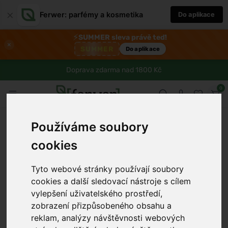
×
Ferwer: parfémy a kosmetika
Do aplikace
⚡
SUMMER sleva právě teď!
×
SUMMER
Do aplikace
Doprava zdarma nad 1800 Kč
0
Používáme soubory
cookies
Tyto webové stránky používají soubory
cookies a další sledovací nástroje s cílem
vylepšení uživatelského prostředí,
zobrazení přizpůsobeného obsahu a
reklam, analýzy návštěvnosti webových