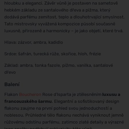
hloubku a eleganci. Závěr vůně je postaven na sametově
hebkém základu ze santalového dřeva a pižma, který
dodává parfému zemitost, teplo a dlouhotrvající smyslnost.
Tato mistrovsky vyvážená kompozice působí současně
luxusně, přirozeně a harmonicky – je jako objetí, které trvá.
Hlava: zázvor, ambra, kadidlo
Srdce: šafrán, turecká růže, skořice, hloh, frézie
Základ: ambra, tonka fazole, pižmo, vanilka, santalové
dřevo
Balení
Flakon
Boucheron
Rose d'Isparta je ztělesněním
luxusu a
francouzského šarmu
. Elegantní a sofistikovaný design
flakonu zaujme na první pohled svou jednoduchostí a
noblesou. Průhledné tělo flakonu nechává vyniknout jemně
růžovému odstínu parfému, zatímco zlaté detaily a výrazné
logo značky podtrhují exkluzivitu této vůně.