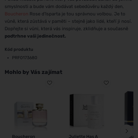
smyslnosti a bude vám dodávat sebedůvěru každý den,
Boucheron
Rose d'Isparta je tou správnou volbou. Je to
vůně, která zůstává v paměti – stejně jako lidé, kteří ji nosí.
Dopřejte si vůni, která vás inspiruje, zklidňuje a současně
podtrhne vaši jedinečnost.
Kód produktu
PRF0173680
Mohlo by Vás zajímat
Boucheron
Juliette Has A
Bouc