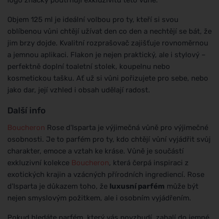
Objem 125 ml je ideální volbou pro ty, kteří si svou
oblíbenou vůni chtějí užívat den co den a nechtějí se bát, že
jim brzy dojde. Kvalitní rozprašovač zajišťuje rovnoměrnou
a jemnou aplikaci. Flakon je nejen praktický, ale i stylový –
perfektně doplní toaletní stolek, koupelnu nebo
kosmetickou tašku. Ať už si vůni pořizujete pro sebe, nebo
jako dar, její vzhled i obsah udělají radost.
Další info
Boucheron
Rose d'Isparta je výjimečná vůně pro výjimečné
osobnosti. Je to parfém pro ty, kdo chtějí vůní vyjádřit svůj
charakter, emoce a vztah ke kráse. Vůně je součástí
exkluzivní kolekce
Boucheron
, která čerpá inspiraci z
exotických krajin a vzácných přírodních ingrediencí. Rose
d'Isparta je důkazem toho, že
luxusní parfém
může být
nejen smyslovým požitkem, ale i osobním vyjádřením.
Pokud hledáte parfém, který vás povzbudí, zahalí do jemné