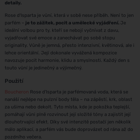
detaily.
Rose d'Isparta je vůní, která v sobě nese příběh. Není to jen
parfém –
je to zážitek, pocit a umělecké vyjádření.
Je
ideální volbou pro ty, kteří se nebojí vyčnívat z davu,
vyjadřovat své emoce a zanechávat po sobě stopu
originality. Vůně je jemná, přesto intenzivní, květinová, ale i
lehce orientální. Její dokonale vyvážená kompozice
navozuje pocit harmonie, klidu a smyslnosti. Každý den s
touto vůní je jedinečný a výjimečný.
Použití
Boucheron
Rose d'Isparta je parfémovaná voda, která se
nanáší nejlépe na pulzní body těla – na zápěstí, krk, oblast
za ušima nebo dekolt. Tyto místa, kde je pokožka teplejší,
pomáhají vůni plně rozvinout její složité tóny a zajistit její
dlouhotrvající efekt. Díky své intenzitě postačí jen několik
málo aplikací, a parfém vás bude doprovázet od rána až do
pozdního večera.