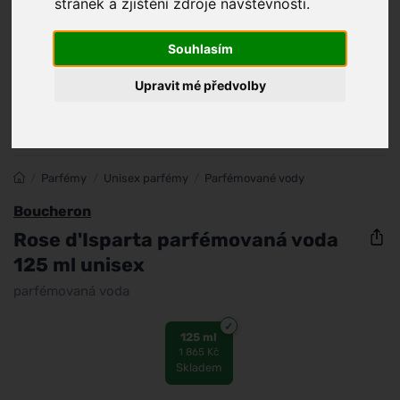
stránek a zjištění zdroje návštěvnosti.
Souhlasím
Upravit mé předvolby
/
Parfémy
/
Unisex parfémy
/
Parfémované vody
Boucheron
Rose d'Isparta parfémovaná voda
125 ml unisex
parfémovaná voda
125 ml
1 865 Kč
Skladem