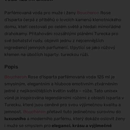
Parfémovaná voda pro muže i ženy
Boucheron
Rose
d'Isparta čerpá z příběhů o lovcích kamenů klenotnického
domu, kteří cestovali po celém světě a hledali mimořádné
drahokamy. Přitahováni rozsáhlými pláněmi Turecka pro
své bohatství rudy, objevili jednu z nejcennějších
ingrediencí jemných parfumerií, třpytící se jako růžový
křemen na úbočích Isparty: tureckou růži.
Popis
Boucheron
Rose d'Isparta parfémovaná voda 125 ml je
smyslným, elegantním a hluboce emotivním ztvárněním
jedné z nejikoničtějších květin světa – růže. Tato unisex
vůně je inspirována legendárními růžemi z oblasti Isparta v
Turecku, které jsou ceněné pro svou výjimečnou kvalitu a
jemnost.
Boucheron
přetavil tuto jedinečnou surovinu do
luxusního
a moderního parfému, který dokáže oslovit ženy
i muže se smyslem pro
eleganci, krásu a výjimečné