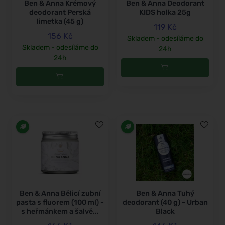
Ben & Anna Krémový
Ben & Anna Deodorant
deodorant Perská
KIDS holka 25g
limetka (45 g)
119 Kč
156 Kč
Skladem - odesíláme do
Skladem - odesíláme do
24h
24h
Ben & Anna Bělicí zubní
Ben & Anna Tuhý
pasta s fluorem (100 ml) -
deodorant (40 g) - Urban
s heřmánkem a šalvě...
Black