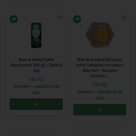
Ben & Anna Tuhý
Ben & Anna Vyživující
deodorant (40 g) - Zelený
tuhý šampon na vlasy i
čaj
tělo 2v1 - Kouzlo
orientu...
146 Kč
137 Kč
Skladem - odesíláme do
Skladem - odesíláme do
24h
24h