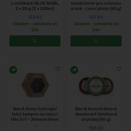
v zrníčkách BLUE BASIL,
kondicionér pro ochranu
2 × 20 g (2 x 200ml)
a lesk - Lesní plody (60 g)
132 Kč
137 Kč
Skladem - odesíláme do
Skladem - odesíláme do
24h
24h
Ben & Anna Vyživující
Ben & Anna Krémový
tuhý šampon na vlasy i
deodorant Vanilková
tělo 2v1 - Jilmové dřevo
orchidej (45 g)
...
156 Kč