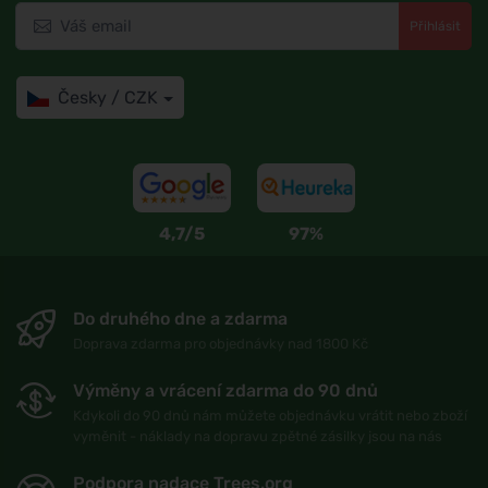
Přihlásit
Česky / CZK
4,7/5
97%
Do druhého dne a zdarma
Doprava zdarma pro objednávky nad 1800 Kč
Výměny a vrácení zdarma do 90 dnů
Kdykoli do 90 dnů nám můžete objednávku vrátit nebo zboží
vyměnit - náklady na dopravu zpětné zásilky jsou na nás
Podpora nadace Trees.org