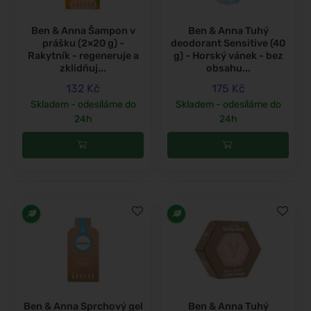
Ben & Anna Šampon v
Ben & Anna Tuhý
prášku (2×20 g) -
deodorant Sensitive (40
Rakytník - regeneruje a
g) - Horský vánek - bez
zklidňuj...
obsahu...
132 Kč
175 Kč
Skladem - odesíláme do
Skladem - odesíláme do
24h
24h
Ben & Anna Sprchový gel
Ben & Anna Tuhý