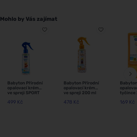
Mohlo by Vás zajímat
Babyton Přírodní
Babyton Přírodní
Babyton
opalovací krém
opalovací krém
opalova
ve spreji SPORT
ve spreji 200 ml
tyčince 
SPF50 200 ml
SPF 30
499 Kč
478 Kč
169 Kč