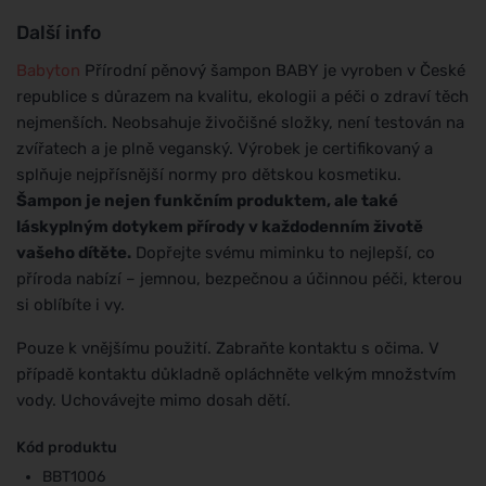
Další info
Babyton
Přírodní pěnový šampon BABY je vyroben v České
republice s důrazem na kvalitu, ekologii a péči o zdraví těch
nejmenších. Neobsahuje živočišné složky, není testován na
zvířatech a je plně veganský. Výrobek je certifikovaný a
splňuje nejpřísnější normy pro dětskou kosmetiku.
Šampon je nejen funkčním produktem, ale také
láskyplným dotykem přírody v každodenním životě
vašeho dítěte.
Dopřejte svému miminku to nejlepší, co
příroda nabízí – jemnou, bezpečnou a účinnou péči, kterou
si oblíbíte i vy.
Pouze k vnějšímu použití. Zabraňte kontaktu s očima. V
případě kontaktu důkladně opláchněte velkým množstvím
vody. Uchovávejte mimo dosah dětí.
Kód produktu
BBT1006