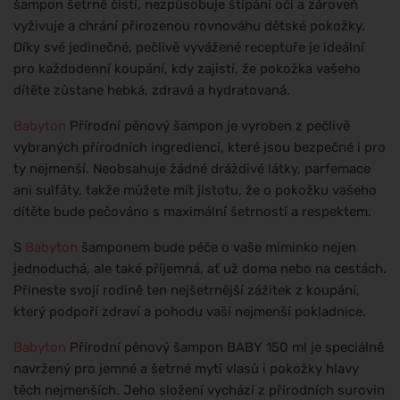
šampon šetrně čistí, nezpůsobuje štípání očí a zároveň
vyživuje a chrání přirozenou rovnováhu dětské pokožky.
Díky své jedinečné, pečlivě vyvážené receptuře je ideální
pro každodenní koupání, kdy zajistí, že pokožka vašeho
dítěte zůstane hebká, zdravá a hydratovaná.
Babyton
Přírodní pěnový šampon je vyroben z pečlivě
vybraných přírodních ingrediencí, které jsou bezpečné i pro
ty nejmenší. Neobsahuje žádné dráždivé látky, parfemace
ani sulfáty, takže můžete mít jistotu, že o pokožku vašeho
dítěte bude pečováno s maximální šetrností a respektem.
S
Babyton
šamponem bude péče o vaše miminko nejen
jednoduchá, ale také příjemná, ať už doma nebo na cestách.
Přineste svojí rodině ten nejšetrnější zážitek z koupání,
který podpoří zdraví a pohodu vaší nejmenší pokladnice.
Babyton
Přírodní pěnový šampon BABY 150 ml je speciálně
navržený pro jemné a šetrné mytí vlasů i pokožky hlavy
těch nejmenších. Jeho složení vychází z přírodních surovin