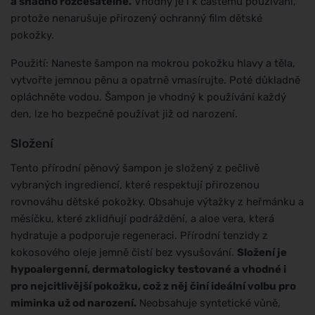
a snadno rozčesatelné.
Vhodný je i k častému používání,
protože nenarušuje přirozený ochranný film dětské
pokožky.
Použití: Naneste šampon na mokrou pokožku hlavy a těla,
vytvořte jemnou pěnu a opatrně vmasírujte. Poté důkladně
opláchněte vodou. Šampon je vhodný k používání každý
den, lze ho bezpečně používat již od narození.
Složení
Tento přírodní pěnový šampon je složený z pečlivě
vybraných ingrediencí, které respektují přirozenou
rovnováhu dětské pokožky. Obsahuje výtažky z heřmánku a
měsíčku, které zklidňují podráždění, a aloe vera, která
hydratuje a podporuje regeneraci. Přírodní tenzidy z
kokosového oleje jemně čistí bez vysušování.
Složení je
hypoalergenní, dermatologicky testované a vhodné i
pro nejcitlivější pokožku, což z něj činí ideální volbu pro
miminka už od narození.
Neobsahuje syntetické vůně,