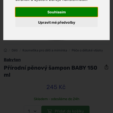
Souhlasím
Upravit mé předvolby
/
Děti
/
Kosmetika pro děti a miminka
/
Péče o dětské vlásky
Babyton
Přírodní pěnový šampon BABY 150
ml
245 Kč
Skladem - odesíláme do 24h
Přidat do košíku