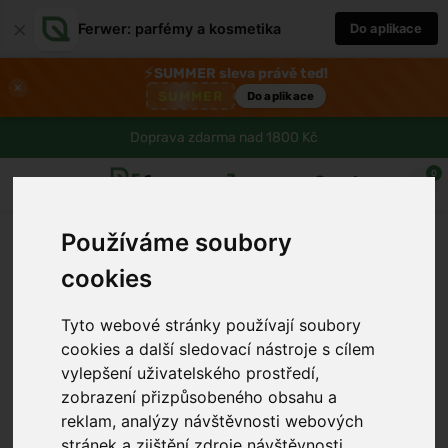
×
Ferwer: parfémy a kosmetika
Do aplikace
⚡
SUMMER sleva právě teď!
×
SUMMER
Do aplikace
Doprava zdarma nad 1800 Kč
0
Používáme soubory
cookies
Tyto webové stránky používají soubory
cookies a další sledovací nástroje s cílem
vylepšení uživatelského prostředí,
zobrazení přizpůsobeného obsahu a
reklam, analýzy návštěvnosti webových
stránek a zjištění zdroje návštěvnosti.