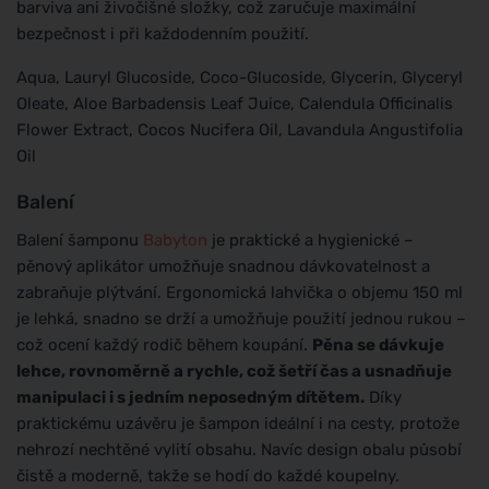
barviva ani živočišné složky, což zaručuje maximální
bezpečnost i při každodenním použití.
Aqua, Lauryl Glucoside, Coco-Glucoside, Glycerin, Glyceryl
Oleate, Aloe Barbadensis Leaf Juice, Calendula Officinalis
Flower Extract, Cocos Nucifera Oil, Lavandula Angustifolia
Oil
Balení
Balení šamponu
Babyton
je praktické a hygienické –
pěnový aplikátor umožňuje snadnou dávkovatelnost a
zabraňuje plýtvání. Ergonomická lahvička o objemu 150 ml
je lehká, snadno se drží a umožňuje použití jednou rukou –
což ocení každý rodič během koupání.
Pěna se dávkuje
lehce, rovnoměrně a rychle, což šetří čas a usnadňuje
manipulaci i s jedním neposedným dítětem.
Díky
praktickému uzávěru je šampon ideální i na cesty, protože
nehrozí nechtěné vylití obsahu. Navíc design obalu působí
čistě a moderně, takže se hodí do každé koupelny.