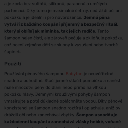
a je zcela bez sulfátů, silikonů, parabenů a umělých
parfemací. Díky tomu je maximálně šetrný, nedráždí oči ani
pokožku a je ideální i pro novorozence.
Jemná pěna
vytváří z každého koupání příjemný a bezpečný rituál,
který si oblíbí jak miminka, tak jejich rodiče.
Tento
šampon nejen čistí, ale zároveň pečuje a zklidňuje pokožku,
což ocení zejména děti se sklony k vysušení nebo tvorbě
šupinek.
Použití
Používání pěnového šamponu
Babyton
je neuvěřitelně
snadné a pohodlné. Stačí jemně stlačit pumpičku a nanést
malé množství pěny do dlaní nebo přímo na vlhkou
pokožku hlavy. Jemnými krouživými pohyby šampon
vmasírujte a poté důkladně opláchněte vodou. Díky pěnové
konzistenci se šampon snadno roztírá i oplachuje, aniž by
dráždil oči nebo zanechával zbytky.
Šampon usnadňuje
každodenní koupání a zanechává vlásky hebké, voňavé