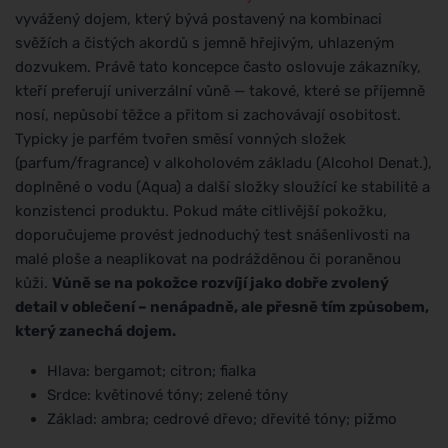
vyvážený dojem, který bývá postavený na kombinaci
svěžích a čistých akordů s jemně hřejivým, uhlazeným
dozvukem. Právě tato koncepce často oslovuje zákazníky,
kteří preferují univerzální vůně — takové, které se příjemně
nosí, nepůsobí těžce a přitom si zachovávají osobitost.
Typicky je parfém tvořen směsí vonných složek
(parfum/fragrance) v alkoholovém základu (Alcohol Denat.),
doplněné o vodu (Aqua) a další složky sloužící ke stabilitě a
konzistenci produktu. Pokud máte citlivější pokožku,
doporučujeme provést jednoduchý test snášenlivosti na
malé ploše a neaplikovat na podrážděnou či poraněnou
kůži.
Vůně se na pokožce rozvíjí jako dobře zvolený
detail v oblečení – nenápadně, ale přesně tím způsobem,
který zanechá dojem.
Hlava: bergamot; citron; fialka
Srdce: květinové tóny; zelené tóny
Základ: ambra; cedrové dřevo; dřevité tóny; pižmo