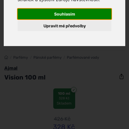
Souhlasím
Upravit mé předvolby
/
Parfémy
/
Pánské parfémy
/
Parfémované vody
Ajmal
Vision 100 ml
100 ml
328 Kč
Skladem
426
Kč
328
Kč