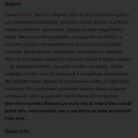
Balení
Flakon
Ajmal
Vision v objemu 100 ml je praktickou volbou
pro pravidelné používání, protože vydrží dlouho a přitom
nabízí komfortní dávkování. Design působí elegantně a
čistě, takže se hodí na poličku v koupelně i do šatny, a
zároveň působí reprezentativně, pokud vůni plánujete
darovat. Rozprašovač umožňuje rovnoměrnou aplikaci,
díky níž si snadno nastavíte intenzitu přesně podle situace
— do kanceláře jemně, na večer o něco výrazněji. Vnější
krabička chrání vůni při přepravě a usnadňuje skladování,
aby parfém nebyl zbytečně vystavován světlu a teplotním
výkyvům. Pro zachování optimální kvality doporučujeme
uchovávat vůni na suchém místě mimo přímé slunce.
Otevření nového flakonu je malý rituál, který Vás naladí
ještě dřív, než vyrazíte ven a necháte za sebe promluvit
svůj styl.
Další info