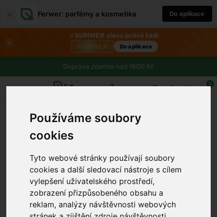
×
Ferwer: parfémy a kosmetika
Do aplikace
⚡
SUMMER sleva právě teď!
×
SUMMER
Do aplikace
Doprava zdarma nad 1800 Kč
0
Používáme soubory
cookies
Tyto webové stránky používají soubory
cookies a další sledovací nástroje s cílem
vylepšení uživatelského prostředí,
zobrazení přizpůsobeného obsahu a
reklam, analýzy návštěvnosti webových
stránek a zjištění zdroje návštěvnosti.