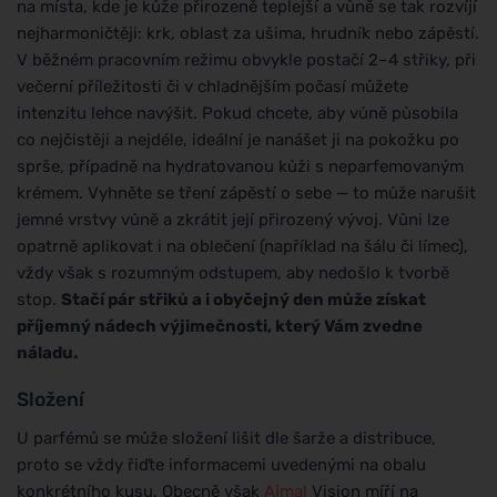
na místa, kde je kůže přirozeně teplejší a vůně se tak rozvíjí
nejharmoničtěji: krk, oblast za ušima, hrudník nebo zápěstí.
V běžném pracovním režimu obvykle postačí 2–4 střiky, při
večerní příležitosti či v chladnějším počasí můžete
intenzitu lehce navýšit. Pokud chcete, aby vůně působila
co nejčistěji a nejdéle, ideální je nanášet ji na pokožku po
sprše, případně na hydratovanou kůži s neparfemovaným
krémem. Vyhněte se tření zápěstí o sebe — to může narušit
jemné vrstvy vůně a zkrátit její přirozený vývoj. Vůni lze
opatrně aplikovat i na oblečení (například na šálu či límec),
vždy však s rozumným odstupem, aby nedošlo k tvorbě
stop.
Stačí pár střiků a i obyčejný den může získat
příjemný nádech výjimečnosti, který Vám zvedne
náladu.
Složení
U parfémů se může složení lišit dle šarže a distribuce,
proto se vždy řiďte informacemi uvedenými na obalu
konkrétního kusu. Obecně však
Ajmal
Vision míří na