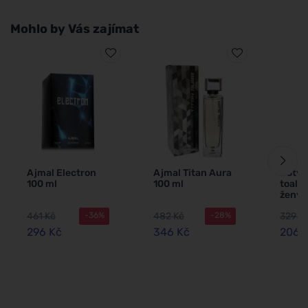
Mohlo by Vás zajímat
Ajmal Electron
Ajmal Titan Aura
Coty 
100 ml
100 ml
toalet
ženy 
461 Kč
482 Kč
329 K
-36%
-28%
296 Kč
346 Kč
206 