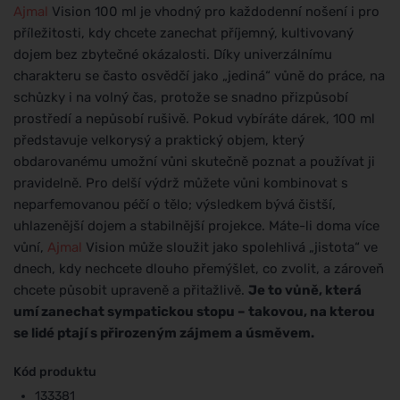
Ajmal
Vision 100 ml je vhodný pro každodenní nošení i pro
příležitosti, kdy chcete zanechat příjemný, kultivovaný
dojem bez zbytečné okázalosti. Díky univerzálnímu
charakteru se často osvědčí jako „jediná“ vůně do práce, na
schůzky i na volný čas, protože se snadno přizpůsobí
prostředí a nepůsobí rušivě. Pokud vybíráte dárek, 100 ml
představuje velkorysý a praktický objem, který
obdarovanému umožní vůni skutečně poznat a používat ji
pravidelně. Pro delší výdrž můžete vůni kombinovat s
neparfemovanou péčí o tělo; výsledkem bývá čistší,
uhlazenější dojem a stabilnější projekce. Máte-li doma více
vůní,
Ajmal
Vision může sloužit jako spolehlivá „jistota“ ve
dnech, kdy nechcete dlouho přemýšlet, co zvolit, a zároveň
chcete působit upraveně a přitažlivě.
Je to vůně, která
umí zanechat sympatickou stopu – takovou, na kterou
se lidé ptají s přirozeným zájmem a úsměvem.
Kód produktu
133381