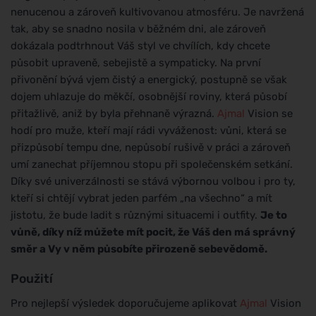
nenucenou a zároveň kultivovanou atmosféru. Je navržená
tak, aby se snadno nosila v běžném dni, ale zároveň
dokázala podtrhnout Váš styl ve chvílích, kdy chcete
působit upraveně, sebejistě a sympaticky. Na první
přivonění bývá vjem čistý a energický, postupně se však
dojem uhlazuje do měkčí, osobnější roviny, která působí
přitažlivě, aniž by byla přehnaně výrazná.
Ajmal
Vision se
hodí pro muže, kteří mají rádi vyváženost: vůni, která se
přizpůsobí tempu dne, nepůsobí rušivě v práci a zároveň
umí zanechat příjemnou stopu při společenském setkání.
Díky své univerzálnosti se stává výbornou volbou i pro ty,
kteří si chtějí vybrat jeden parfém „na všechno“ a mít
jistotu, že bude ladit s různými situacemi i outfity.
Je to
vůně, díky níž můžete mít pocit, že Váš den má správný
směr a Vy v něm působíte přirozeně sebevědomě.
Použití
Pro nejlepší výsledek doporučujeme aplikovat
Ajmal
Vision