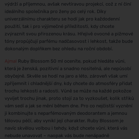
výdrží a příjemnou, avšak nevtíravou projekcí, což z ní činí
ideálního společníka pro ženy po celý rok. Díky
univerzálnímu charakteru se hodí jak pro každodenní
použití, tak i pro výjimečné příležitosti, kdy chcete
zvýraznit svou přirozenou krásu. Hřejivě ovocné a pižmové
tóny propůjčují parfému nadčasovost i lehkost, takže bude
dokonalým doplňkem bez ohledu na roční období.
Ajmal
Ruby Blossom 50 ml oceníte, pokud hledáte vůni,
která je ženská, pozitivní a snadno nositelná, ale nepůsobí
obyčejně. Skvěle se hodí na jaro a léto, zároveň však umí
zpříjemnit i chladnější dny, kdy chcete do atmosféry přidat
trochu lehkosti a radosti. Vůně se může na každé pokožce
vyvíjet trochu jinak, proto stojí za to vyzkoušet, kolik střiků
vám sedí a jak se mění během dne. Pro co nejčistší vyznění
ji kombinujte s neparfémovaným deodorantem a jemnou
tělovou péčí, aby vynikl její charakter. Ruby Blossom je
navíc skvělou volbou i tehdy, když chcete vůni, která vás
nebude unavovat – naopak vás bude nenápadně