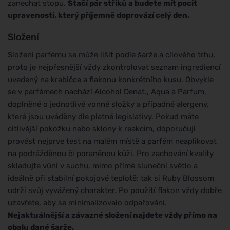
zanechat stopu.
Stačí pár střiků a budete mít pocit
upravenosti, který příjemně doprovází celý den.
Složení
Složení parfému se může lišit podle šarže a cílového trhu,
proto je nejpřesnější vždy zkontrolovat seznam ingrediencí
uvedený na krabičce a flakonu konkrétního kusu. Obvykle
se v parfémech nachází Alcohol Denat., Aqua a Parfum,
doplněné o jednotlivé vonné složky a případné alergeny,
které jsou uváděny dle platné legislativy. Pokud máte
citlivější pokožku nebo sklony k reakcím, doporučuji
provést nejprve test na malém místě a parfém neaplikovat
na podrážděnou či poraněnou kůži. Pro zachování kvality
skladujte vůni v suchu, mimo přímé sluneční světlo a
ideálně při stabilní pokojové teplotě; tak si Ruby Blossom
udrží svůj vyvážený charakter. Po použití flakon vždy dobře
uzavřete, aby se minimalizovalo odpařování.
Nejaktuálnější a závazné složení najdete vždy přímo na
obalu dané šarže.