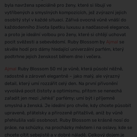
byla navržena speciálně pro ženy, které si libují ve
vytříbených a smyslných kompozicích, jež zvýrazní jejich
osobitý styl v každé situaci. Zářivá ovocná vůně vnáší do
každodenního života špetku luxusu a nadčasové elegance,
a proto je ideální volbou pro ženy, které si chtějí uchovat
pocit svěžesti a sebevědomí. Ruby Blossom by
Ajmal
se
skvěle hodí pro dámy hledající univerzální parfém, který
podtrhne jejich ženskost během dne i večera.
Ajmal
Ruby Blossom 50 ml je vůně, která působí něžně,
radostně a zároveň elegantně – jako malý, ale výrazný
detail, který umí rozzářit celý den. Na první přivonění
vyvolává pocit čistoty a optimismu, přitom se nenechá
zařadit jen mezi „lehké“ parfémy; umí být i příjemně
smyslná a ženská. Je ideální pro chvíle, kdy chcete působit
upraveně, přátelsky a přirozeně přitažlivě, aniž by vůně
přehlušila vaši osobnost. Ruby Blossom se krásně nosí do
práce, na schůzky, na procházky městem i na oslavy, kde se
chcete cítit sebejistě a v dobré náladě. Celkový dojem je