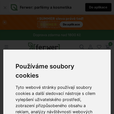
×
Ferwer: parfémy a kosmetika
Do aplikace
⚡
SUMMER sleva právě teď!
×
SUMMER
Do aplikace
Doprava zdarma nad 1800 Kč
0
Používáme soubory
cookies
Tyto webové stránky používají soubory
cookies a další sledovací nástroje s cílem
vylepšení uživatelského prostředí,
zobrazení přizpůsobeného obsahu a
reklam, analýzy návštěvnosti webových