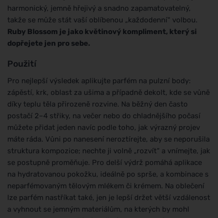
harmonický, jemně hřejivý a snadno zapamatovatelný,
takže se může stát vaší oblíbenou „každodenní“ volbou.
Ruby Blossom je jako květinový kompliment, který si
dopřejete jen pro sebe.
Použití
Pro nejlepší výsledek aplikujte parfém na pulzní body:
zápěstí, krk, oblast za ušima a případně dekolt, kde se vůně
díky teplu těla přirozeně rozvine. Na běžný den často
postačí 2–4 střiky, na večer nebo do chladnějšího počasí
můžete přidat jeden navíc podle toho, jak výrazný projev
máte ráda. Vůni po nanesení neroztírejte, aby se neporušila
struktura kompozice; nechte ji volně „rozvít“ a vnímejte, jak
se postupně proměňuje. Pro delší výdrž pomáhá aplikace
na hydratovanou pokožku, ideálně po sprše, a kombinace s
neparfémovaným tělovým mlékem či krémem. Na oblečení
lze parfém nastříkat také, jen je lepší držet větší vzdálenost
a vyhnout se jemným materiálům, na kterých by mohl