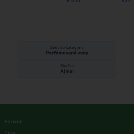
813 Kč
424 
Zpět do kategorie
Parfémované vody
Značka
Ajmal
Ferwer
O nás