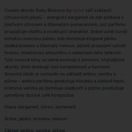
Úvodní akordy Ruby Blossom by
Ajmal
září svěžestí
citrusových plodů – energický bergamot se zde potkává s
jiskřivým citronem a šťavnatým pomerančem, což parfému
propůjčuje vitalitu a osvěžující charakter. Srdce vůně rozvíjí
bohatou ovocnou paletu, kde dominuje křupavé jablko,
sladká broskev a šťavnatý meloun, jejichž propojení vytváří
hravou, mladistvou atmosféru s nádechem letní lehkosti.
Tyto ovocné tóny se ladně prolínají s jemnými, hřejivějšími
akordy, čímž dodávají vůni komplexnost a harmonii.
Smyslný závěr je vystavěn na základě ambry, vanilky a
pižma – ambra parfému poskytuje hloubku a zlatavé teplo,
krémová vanilka jej zjemňuje sladkostí a pižmo prodlužuje
sametový dozvuk celé kompozice.
Hlava: bergamot, citron, pomeranč
Srdce: jablko, broskev, meloun
Základ: ambra, vanilka, pižmo