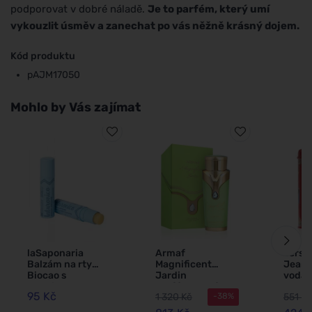
podporovat v dobré náladě.
Je to parfém, který umí
vykouzlit úsměv a zanechat po vás něžně krásný dojem.
Kód produktu
pAJM17050
Mohlo by Vás zajímat
laSaponaria
Armaf
Versa
Balzám na rty
Magnificent
Jeans
Biocao s
Jardin
voda 
kyselinou
parfémovaná
ml
95 Kč
1 320 Kč
551 Kč
-38%
hyaluronovou
voda pro ženy
BIO (5,7 ml)
100 ml