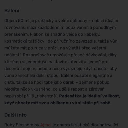
Balení
Objem 50 ml je praktický a velmi oblíbený – nabízí ideální
rovnováhu mezi každodenním používáním a pohodlným
přenášením. Flakon se snadno vejde do kabelky,
kosmetické taštičky i do příručního zavazadla, takže vůni
můžete mít po ruce v práci, na výletě i před večerní
událostí. Rozprašovač umožňuje přesné dávkování, díky
kterému si jednoduše nastavíte intenzitu: jemně pro
decentní dojem, nebo o něco výrazněji, když chcete, aby
vůně zanechala delší stopu. Balení působí elegantně a
čistě, takže se hodí také jako dárek – zejména pokud
hledáte něco vkusného, co udělá radost a zároveň
nepůsobí příliš „riskantně“.
Padesátka je ideální velikost,
když chcete mít svou oblíbenou vůni stále při sobě.
Další info
Ruby Blossom by
Ajmal
je charakteristická dlouhotrvající