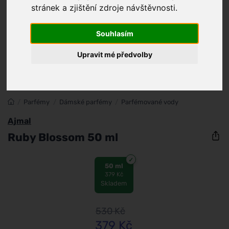
stránek a zjištění zdroje návštěvnosti.
Souhlasím
Upravit mé předvolby
/
Parfémy
/
Dámské parfémy
/
Parfémované vody
Ajmal
Ruby Blossom 50 ml
50 ml
379 Kč
Skladem
530
Kč
379
Kč