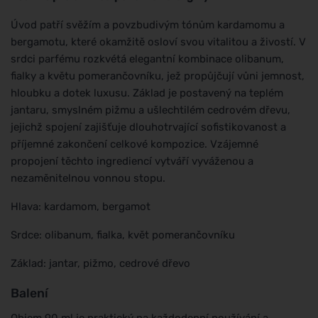
Úvod patří svěžím a povzbudivým tónům kardamomu a
bergamotu, které okamžitě osloví svou vitalitou a živostí. V
srdci parfému rozkvétá elegantní kombinace olibanum,
fialky a květu pomerančovníku, jež propůjčují vůni jemnost,
hloubku a dotek luxusu. Základ je postavený na teplém
jantaru, smyslném pižmu a ušlechtilém cedrovém dřevu,
jejichž spojení zajišťuje dlouhotrvající sofistikovanost a
příjemné zakončení celkové kompozice. Vzájemné
propojení těchto ingrediencí vytváří vyváženou a
nezaměnitelnou vonnou stopu.
Hlava: kardamom, bergamot
Srdce: olibanum, fialka, květ pomerančovníku
Základ: jantar, pižmo, cedrové dřevo
Balení
Objem 90 ml je praktický na každodenní používání a