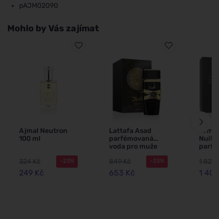
pAJM02090
Mohlo by Vás zajímat
Ajmal Neutron
Lattafa Asad
Armaf
100 ml
parfémovaná
Nuit 
voda pro muže
parf
100 ml
voda 
324 Kč
849 Kč
1 828 
-23%
-23%
200 m
249 Kč
653 Kč
1 406