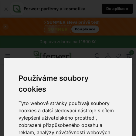
×
Ferwer: parfémy a kosmetika
Do aplikace
⚡
SUMMER sleva právě teď!
×
SUMMER
Do aplikace
Doprava zdarma nad 1800 Kč
0
Používáme soubory
cookies
Tyto webové stránky používají soubory
cookies a další sledovací nástroje s cílem
vylepšení uživatelského prostředí,
zobrazení přizpůsobeného obsahu a
reklam, analýzy návštěvnosti webových