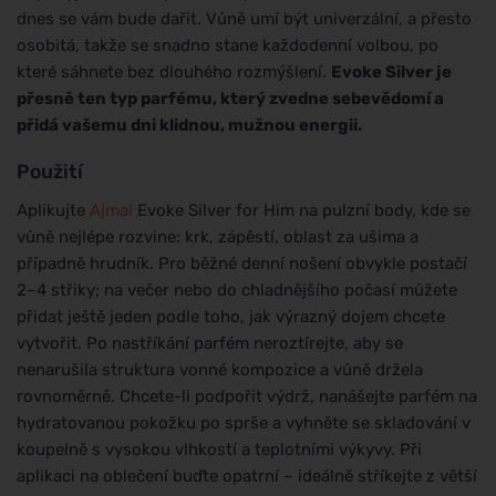
dnes se vám bude dařit. Vůně umí být univerzální, a přesto
osobitá, takže se snadno stane každodenní volbou, po
které sáhnete bez dlouhého rozmýšlení.
Evoke Silver je
přesně ten typ parfému, který zvedne sebevědomí a
přidá vašemu dni klidnou, mužnou energii.
Použití
Aplikujte
Ajmal
Evoke Silver for Him na pulzní body, kde se
vůně nejlépe rozvine: krk, zápěstí, oblast za ušima a
případně hrudník. Pro běžné denní nošení obvykle postačí
2–4 střiky; na večer nebo do chladnějšího počasí můžete
přidat ještě jeden podle toho, jak výrazný dojem chcete
vytvořit. Po nastříkání parfém neroztírejte, aby se
nenarušila struktura vonné kompozice a vůně držela
rovnoměrně. Chcete-li podpořit výdrž, nanášejte parfém na
hydratovanou pokožku po sprše a vyhněte se skladování v
koupelně s vysokou vlhkostí a teplotními výkyvy. Při
aplikaci na oblečení buďte opatrní – ideálně stříkejte z větší