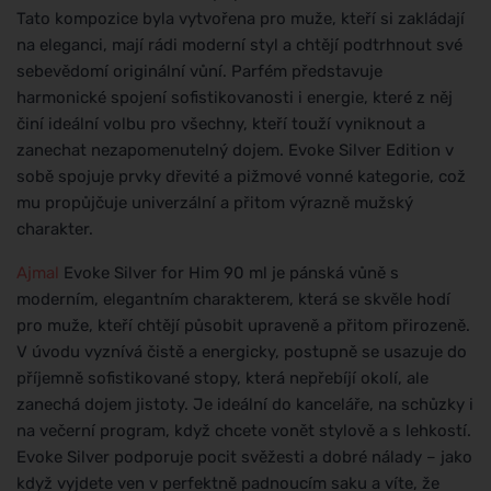
Tato kompozice byla vytvořena pro muže, kteří si zakládají
na eleganci, mají rádi moderní styl a chtějí podtrhnout své
sebevědomí originální vůní. Parfém představuje
harmonické spojení sofistikovanosti i energie, které z něj
činí ideální volbu pro všechny, kteří touží vyniknout a
zanechat nezapomenutelný dojem. Evoke Silver Edition v
sobě spojuje prvky dřevité a pižmové vonné kategorie, což
mu propůjčuje univerzální a přitom výrazně mužský
charakter.
Ajmal
Evoke Silver for Him 90 ml je pánská vůně s
moderním, elegantním charakterem, která se skvěle hodí
pro muže, kteří chtějí působit upraveně a přitom přirozeně.
V úvodu vyznívá čistě a energicky, postupně se usazuje do
příjemně sofistikované stopy, která nepřebíjí okolí, ale
zanechá dojem jistoty. Je ideální do kanceláře, na schůzky i
na večerní program, když chcete vonět stylově a s lehkostí.
Evoke Silver podporuje pocit svěžesti a dobré nálady – jako
když vyjdete ven v perfektně padnoucím saku a víte, že