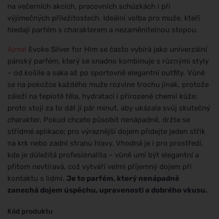
na večerních akcích, pracovních schůzkách i při
výjimečných příležitostech. Ideální volba pro muže, kteří
hledají parfém s charakterem a nezaměnitelnou stopou.
Ajmal
Evoke Silver for Him se často vybírá jako univerzální
pánský parfém, který se snadno kombinuje s různými styly
– od košile a saka až po sportovně elegantní outfity. Vůně
se na pokožce každého muže rozvine trochu jinak, protože
záleží na teplotě těla, hydrataci i přirozené chemii kůže;
proto stojí za to dát jí pár minut, aby ukázala svůj skutečný
charakter. Pokud chcete působit nenápadně, držte se
střídmé aplikace; pro výraznější dojem přidejte jeden střik
na krk nebo zadní stranu hlavy. Vhodná je i pro prostředí,
kde je důležitá profesionalita – vůně umí být elegantní a
přitom nevtíravá, což vytváří velmi příjemný dojem při
kontaktu s lidmi.
Je to parfém, který nenápadně
zanechá dojem úspěchu, upravenosti a dobrého vkusu.
Kód produktu