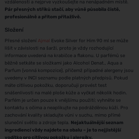
vzdálenosti a nejprve vyzkoušejte na nenápadném místě.
Pár přesných střiků stačí, aby vůně působila čistě,
profesionálně a přitom přitažlivě.
Složení
Přesné složení
Ajmal
Evoke Silver for Him 90 ml se může
lišit v závislosti na šarži, proto je vždy rozhodující
informace uvedená na krabičce a flakonu. U parfémů se
běžně setkáte se složkami jako Alcohol Denat., Aqua a
Parfum (vonná kompozice), přičemž případné alergeny jsou
uvedeny v INCI seznamu podle platných předpisů. Pokud
máte citlivou pokožku, doporučuji provést test
snášenlivosti na malé ploše kůže a vyčkat několik hodin.
Parfém je určen pouze k vnějšímu použití; vyhněte se
kontaktu s očima a neaplikujte na podrážděnou kůži. Pro
zachování kvality skladujte vůni v suchu, mimo přímé
sluneční světlo a zdroje tepla.
Nejaktuálnější seznam
ingrediencí vždy najdete na obalu – je to nejjistější
vodítko pro citlivou pokožku i alergiky.