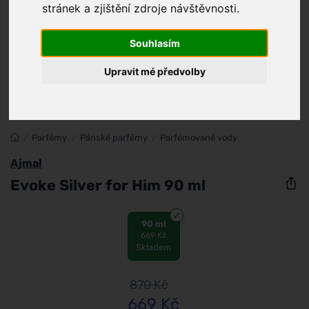
stránek a zjištění zdroje návštěvnosti.
Souhlasím
Upravit mé předvolby
/
Parfémy
/
Pánské parfémy
/
Parfémované vody
Ajmal
Evoke Silver for Him 90 ml
90 ml
669 Kč
Skladem
870
Kč
669
Kč