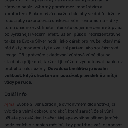
zároveň nabízí výborný poměr mezi množstvím a
komfortem. Flakon bývá navržen tak, aby se dobře držel v
ruce a aby rozprašovač dávkoval vůni rovnoměrně – díky
tomu snadno vystihnete intenzitu od jemné denní stopy až
po výraznější večerní efekt. Balení působí reprezentativně,
takže se Evoke Silver hodí i jako dárek pro muže, který má
rád čistý, moderní styl a kvalitní parfém jako součást své
image. Při správném skladování zůstává vůně dlouho
stabilní a příjemná, takže si ji můžete vychutnávat naplno v
průběhu celé sezóny.
Devadesát mililitrů je ideální
velikost, když chcete vůni používat pravidelně a mít ji
vždy po ruce.
Další info
Ajmal
Evoke Silver Edition je synonymem dlouhotrvající
výdrže s velmi dobrou projekcí, která zaručí, že si vůni
užijete po celý den i večer. Nejlépe vynikne během jarních,
podzimních a zimních měsíců, kdy podtrhne vaši osobnost