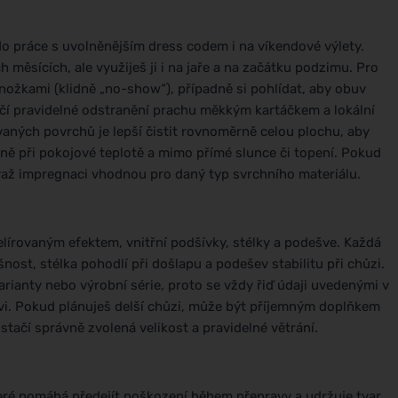
do práce s uvolněnějším dress codem i na víkendové výlety.
h měsících, ale využiješ ji i na jaře a na začátku podzimu. Pro
ožkami (klidně „no-show“), případně si pohlídat, aby obuv
ačí pravidelné odstranění prachu měkkým kartáčkem a lokální
aných povrchů je lepší čistit rovnoměrně celou plochu, aby
ně při pokojové teplotě a mimo přímé slunce či topení. Pokud
zvaž impregnaci vhodnou pro daný typ svrchního materiálu.
elírovaným efektem, vnitřní podšívky, stélky a podešve. Každá
nost, stélka pohodlí při došlapu a podešev stabilitu při chůzi.
arianty nebo výrobní série, proto se vždy řiď údaji uvedenými v
vi. Pokud plánuješ delší chůzi, může být příjemným doplňkem
tačí správně zvolená velikost a pravidelné větrání.
eré pomáhá předejít poškození během přepravy a udržuje tvar