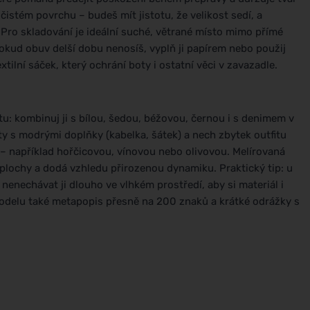
istém povrchu – budeš mít jistotu, že velikost sedí, a
ro skladování je ideální suché, větrané místo mimo přímé
Pokud obuv delší dobu nenosíš, vyplň ji papírem nebo použij
xtilní sáček, který ochrání boty i ostatní věci v zavazadle.
tu: kombinuj ji s bílou, šedou, béžovou, černou i s denimem v
y s modrými doplňky (kabelka, šátek) a nech zbytek outfitu
 – například hořčicovou, vínovou nebo olivovou. Melírovaná
plochy a dodá vzhledu přirozenou dynamiku. Praktický tip: u
nenechávat ji dlouho ve vlhkém prostředí, aby si materiál i
modelu také metapopis přesně na 200 znaků a krátké odrážky s