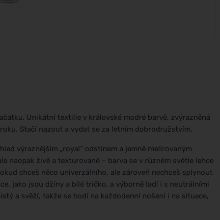
čátku. Unikátní textilie v královské modré barvě, zvýrazněná
oku. Stačí nazout a vydat se za letním dobrodružstvím.
ohled výraznějším „royal“ odstínem a jemně melírovaným
ale naopak živě a texturovaně – barva se v různém světle lehce
 pokud chceš něco univerzálního, ale zároveň nechceš splynout
 jako jsou džíny a bílé tričko, a výborně ladí i s neutrálními
stý a svěží, takže se hodí na každodenní nošení i na situace,