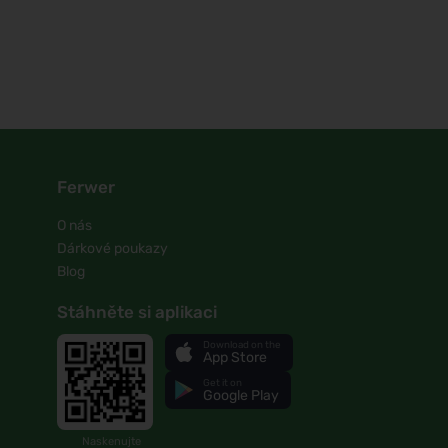
Ferwer
O nás
Dárkové poukazy
Blog
Stáhněte si aplikaci
Download on the
App Store
Get it on
Google Play
Naskenujte