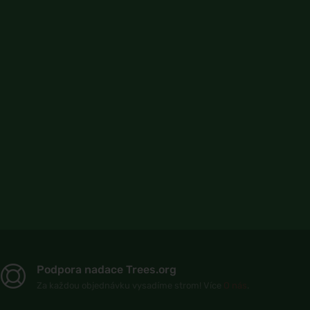
Podpora nadace Trees.org
Za každou objednávku vysadíme strom! Více
O nás
.