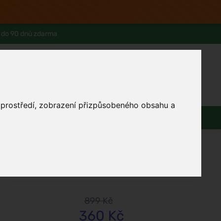
 do 90 dnů zdarma
0
Přihlásit se
Košík
Můj účet
Ferwer Club
Prodejna v Praze
Kontakty
o prostředí, zobrazení přizpůsobeného obsahu a
Domácnost
Dárky
Obuv / oblečení
Perky
Royal Mescla
899 Kč
360 Kč