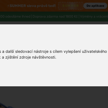
⚡
SUMMER sleva právě teď!
SUMMER
Do aplikace
00 odesíláme ihned |
Doprava zdarma nad 1800 Kč
| Výměny a vrácení
a další sledovací nástroje s cílem vylepšení uživatelskéh
Tělo a hygiena
Děti
Muži
Zdraví
a zjištění zdroje návštěvnosti.