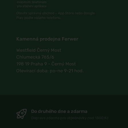
mobilním telefonem
pro stažení aplikace
Otevře správný obchod – App Store nebo Google
Play podle vašeho telefonu.
Kamenná prodejna Ferwer
Westfield Černý Most
Chlumecká 765/6
198 19 Praha 9 - Černý Most
Otevírací doba: po-ne 9-21 hod.
Do druhého dne a zdarma
Doprava zdarma pro objednávky nad 1800 Kč