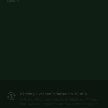
Cookies
Výměny a vrácení zdarma do 90 dnů
Kdykoli do 90 dnů nám můžete objednávku vrátit nebo
zboží vyměnit - náklady na dopravu zpětné zásilky jsou