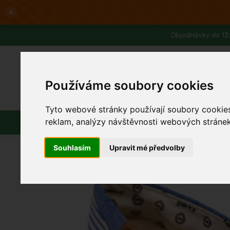
×
Objednávky do 12:
Používáme soubory cookies
Slevy až -80%
Blog
Lexikon
Tyto webové stránky používají soubory cookies 
Parfémy
Líčení
Vlasy
Pleť
reklam, analýzy návštěvnosti webových stránek 
Souhlasím
Upravit mé předvolby