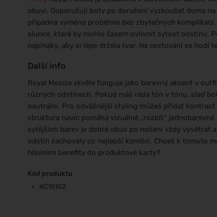
obuvi. Doporučuji boty po doručení vyzkoušet doma na č
případná výměna proběhne bez zbytečných komplikací. P
slunce, které by mohlo časem ovlivnit sytost odstínu. 
napínáky, aby si lépe držela tvar. Na cestování se hodí te
Další info
Royal Mescla skvěle funguje jako barevný akcent v outfi
různých odstínech. Pokud máš ráda tón v tónu, slaď bot
neutrální. Pro odvážnější styling můžeš přidat kontrast
struktura navíc pomáhá vizuálně „rozbít“ jednobarevné 
sytějších barev je dobré obuv po nošení vždy vyvětrat a 
odstín zachovaly co nejlepší kondici. Chceš k tomuto 
hlavními benefity do produktové karty?
Kód produktu
AC15102