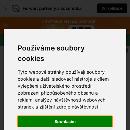
×
Ferwer: parfémy a kosmetika
Do aplikace
⚡
SUMMER sleva právě teď!
×
SUMMER
Do aplikace
Doprava zdarma nad 1800 Kč
Používáme soubory
0
cookies
Tyto webové stránky používají soubory
cookies a další sledovací nástroje s cílem
vylepšení uživatelského prostředí,
zobrazení přizpůsobeného obsahu a
reklam, analýzy návštěvnosti webových
›
stránek a zjištění zdroje návštěvnosti.
Souhlasím