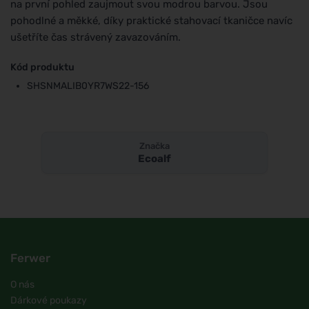
na první pohled zaujmout svou modrou barvou. Jsou
pohodlné a měkké, díky praktické stahovací tkaničce navíc
ušetříte čas strávený zavazováním.
Kód produktu
SHSNMALIB0YR7WS22-156
Značka
Ecoalf
Ferwer
O nás
Dárkové poukazy