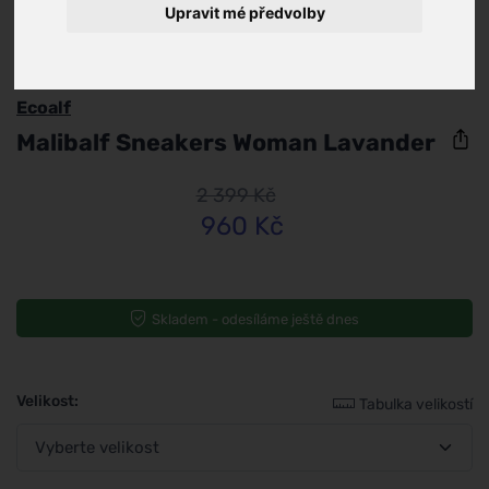
Upravit mé předvolby
Ecoalf
Malibalf Sneakers Woman Lavander
2 399 Kč
960 Kč
Skladem - odesíláme ještě dnes
Velikost:
Tabulka velikostí