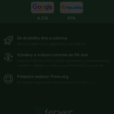
4,7/5
97%
Do druhého dne a zdarma
Doprava zdarma pro objednávky nad 1800 Kč
Výměny a vrácení zdarma do 90 dnů
Kdykoli do 90 dnů nám můžete objednávku vrátit nebo zboží
vyměnit - náklady na dopravu zpětné zásilky jsou na nás
Podpora nadace Trees.org
Za každou objednávku vysadíme strom! Více
O nás
.